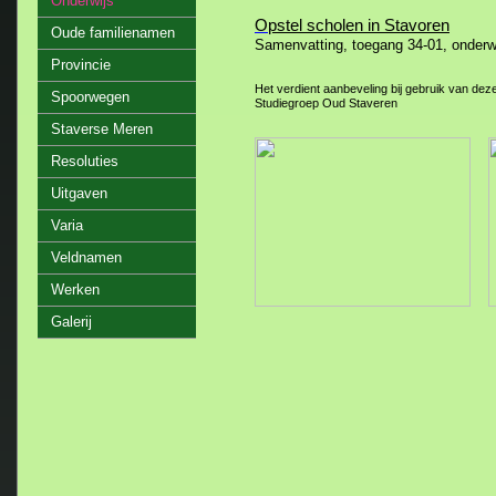
Onderwijs
O
pstel scholen in Stavoren
Oude familienamen
Samenvatting, toegang 34-01, onderwij
Provincie
Het verdient aanbeveling bij gebruik van dez
Spoorwegen
Studiegroep Oud Staveren
Staverse Meren
Resoluties
Uitgaven
Varia
Veldnamen
Werken
Galerij