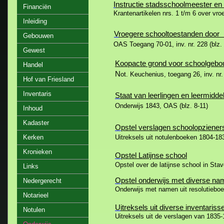
I
nstructie stadsschoolmeester en
Financiën
Krantenartikelen nrs. 1 t/m 6 over vro
Inleiding
V
roegere schooltoestanden door 
Gebouwen
OAS Toegang 70-01, inv. nr. 228 (blz. 
Gewest
K
oopacte grond voor schoolgeb
Handel
N
ot. Keuchenius, toegang 26, inv. nr.
Hof van Friesland
Inventaris
S
taat van leerlingen en leermidd
Onderwijs 1843, OAS (blz. 8-11)
Inhoud
Kadaster
O
pstel verslagen schoolopziener
Kerken
Uitreksels uit notulenboeken 1804-183
Kronieken
O
pstel Latijnse school
Opstel over de latijnse school in Stav
Links
O
pstel onderwijs met diverse n
Nedergerecht
Onderwijs met namen uit resolutieboe
Notarieel
U
itreksels uit diverse inventariss
Notulen
Uitreksels uit de verslagen van 1835-1