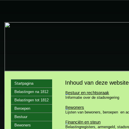
Inhoud van deze website
Startpagina
Belastingen na 1812
estuur en rechtspraak
B
Informatie over de stadsregering
Belastingen tot 1812
ewoners
B
Beroepen
Lijsten van bewoners, beroepen en a
Bestuur
inanciën en steun
F
Bewoners
Belastingregisters, armengeld, stads