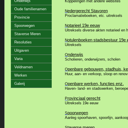
Onderwijs
Koppelingen met andere websites
Oude familienamen
edergerecht Stavoren
N
Proclamatieboeken, etc. uitreksels
Provincie
otarieel 19e eeuw
Spoorwegen
N
Uitreksels diverse akten notarieel en
Staverse Meren
otulenboeken stadsbestuur 19e
N
Resoluties
Uitreksels
Uitgaven
nderwijs
O
Varia
Scholieren, onderwijzers, scholen
Veldnamen
penbare gebouwen, stadhuis, ke
O
Huur, aan- en verkoop, sloop en renov
Werken
penbare werken, functies enz.
Galerij
O
Haven- land- en stadswerken, beroepe
rovinciaal gerecht
P
Uitreksels 19e eeuw
poorwegen
S
Aanleg spoorhaven, spoorlijn, aankoo
taverse meren
S