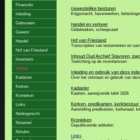
Financiën
ewestelijke besturen
G
Krijgsmacht, havenwerken, belastinge
Inleiding
Gebouwen
andel en verkeer
H
Gildeboeken, scheepvaart
Gewest
of van Friesland
H
Handel
Transcripties van testamenten en sam
Hof van Friesland
Inhoud Oud Archief Stavoren, toe
Inventaris
Toelichting op de inventarissen
Inhoud
nleiding en gebruik van deze ind
I
Kadaster
Over het ontstaan en gebruik van dez
Kerken
adaster
K
Kaarten, aanwijzende tafel 1826
Kronieken
Kerken, predikanten, kerkbestuur
Links
Aanstelling predikanten, kerkeraad, k
Nedergerecht
Kronieken
Notarieel
Gepubliceerde artikelen
Notulen
inks
L