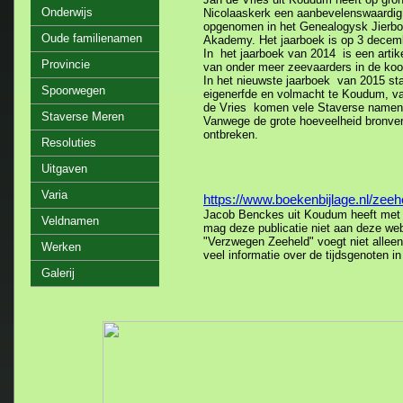
Onderwijs
Nicolaaskerk een aanbevelenswaardig a
opgenomen in het Genealogysk Jierbo
Oude familienamen
Akademy. Het jaarboek is op 3 decemb
In het jaarboek van 2014 is een artike
Provincie
van onder meer zeevaarders in de koo
In het nieuwste jaarboek van 2015 staa
Spoorwegen
eigenerfde en volmacht te Koudum, van
de Vries komen vele Staverse namen
Staverse Meren
Vanwege de grote hoeveelheid bronver
ontbreken.
Resoluties
Uitgaven
Varia
https://www.boekenbijlage.nl/zee
Jacob Benckes uit Koudum heeft met 
Veldnamen
mag deze publicatie niet aan deze web
"Verzwegen Zeeheld" voegt niet alleen
Werken
veel informatie over de tijdsgenoten
Galerij