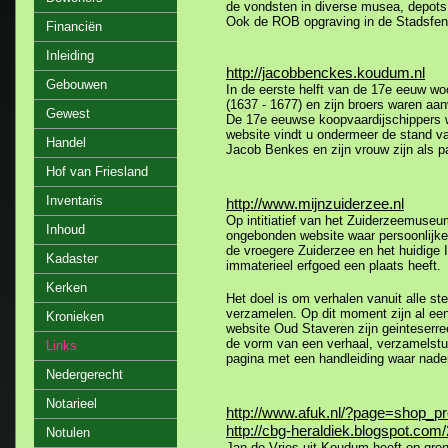
de vondsten in diverse musea, depots 
Ook de ROB opgraving in de Stadsfen
Financiën
Inleiding
http://jacobbenckes.koudum.nl
Gebouwen
In de eerste helft van de 17e eeuw 
(1637 - 1677) en zijn broers waren aa
Gewest
De 17e eeuwse koopvaardijschippers wa
website vindt u ondermeer de stand 
Handel
Jacob Benkes en zijn vrouw zijn als p
Hof van Friesland
Inventaris
http://www.mijnzuiderzee.nl
Op intitiatief van het Zuiderzeemuseu
Inhoud
ongebonden website waar persoonlijke 
de vroegere Zuiderzee en het huidige
Kadaster
immaterieel erfgoed een plaats heeft.
Kerken
Het doel is om verhalen vanuit alle s
verzamelen. Op dit moment zijn al ee
Kronieken
website Oud Staveren zijn geinteserre
de vorm van een verhaal, verzamelstu
Links
pagina met een handleiding waar nadere
Nedergerecht
Notarieel
http://www.afuk.nl/?page=shop_p
http://cbg-heraldiek.blogspot.com
Notulen
Jan de Vries uit Koudum heeft op gron