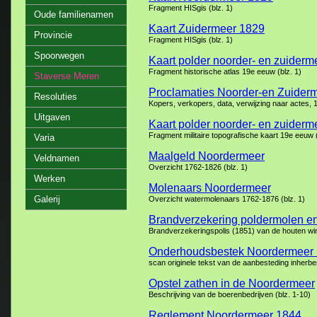
Fragment HISgis (blz. 1)
Oude familienamen
Kaart Zuidermeer 1829
Provincie
Fragment HISgis (blz. 1)
Spoorwegen
Kaart polder noorder- en zuiderm
Fragment historische atlas 19e eeuw (blz. 1)
Staverse Meren
Proclamaties Noorder-en Zuider
Resoluties
Kopers, verkopers, data, verwijzing naar actes, 
Uitgaven
Kaart polder noorder- en zuiderm
Fragment militaire topografische kaart 19e eeuw (
Varia
Maalgeld Noordermeer
Veldnamen
Overzicht 1762-1826 (blz. 1)
Werken
Molenaars Noordermeer
Galerij
Overzicht watermolenaars 1762-1876 (blz. 1)
Brandverzekering poldermolen e
Brandverzekeringspolis (1851) van de houten wi
Onderhoudsbestek Noordermeer 
scan originele tekst van de aanbesteding inherb
Opstel zathen in de Noordermeer
Beschrijving van de boerenbedrijven (blz. 1-10)
Reglement Noordermeer 1844