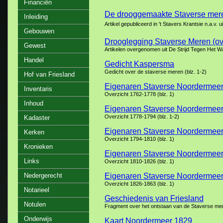
Financiën
De drooggemaakte Staverse mer
Inleiding
Artikel gepubliceerd in 't Stavers Krantsie n.a.v
Gebouwen
Drooglegging Staverse Meren (ov
Gewest
Artikelen overgenomen uit De Strijd Tegen Het Wa
Handel
Gedicht Kaspersma
Gedicht over de staverse meren (blz. 1-2)
Hof van Friesland
Eigenaren Staverse Noordermee
Inventaris
Overzicht 1762-1778 (blz. 1)
Inhoud
Eigenaren Staverse Noordermee
Overzicht 1778-1794 (blz. 1-2)
Kadaster
Eigenaren Staverse Noordermee
Kerken
Overzicht 1794-1810 (blz. 1)
Kronieken
Eigenaren Staverse Noordermee
Links
Overzicht 1810-1826 (blz. 1)
Nedergerecht
Eigenaren Staverse Noordermee
Overzicht 1826-1863 (blz. 1)
Notarieel
Geschiedenis van Friesland
Notulen
Fragment over het ontstaan van de Staverse mer
Onderwijs
Kaart Noordermeer 1829