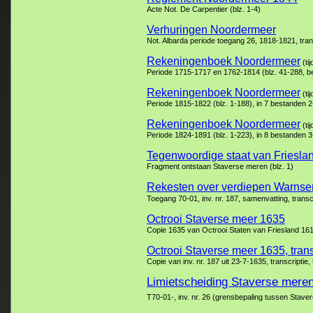
Acte Not. De Carpentier (blz. 1-4)
Verhuringen Noordermeer
Not. Albarda periode toegang 26, 1818-1821, trans
Rekeningenboek Noordermeer
(tij
Periode 1715-1717 en 1762-1814 (blz. 41-288, bes
Rekeningenboek Noordermeer
(tij
Periode 1815-1822 (blz. 1-188), in 7 bestanden 
Rekeningenboek Noordermeer
(tij
Periode 1824-1891 (blz. 1-223), in 8 bestanden 
Tegenwoordige staat van Friesla
Fragment ontstaan Staverse meren (blz. 1)
Rekesten over verdiepen Warnser
Toegang 70-01, inv. nr. 187, samenvatting, transcr
Octrooi Staverse meer 1635
Copie 1635 van Octrooi Staten van Friesland 1614,
Octrooi Staverse meer 1635, trans
Copie van inv. nr. 187 uit 23-7-1635, transcriptie,
Limietscheiding Staverse mere
T70-01-, inv. nr. 26 (grensbepaling tussen Stav