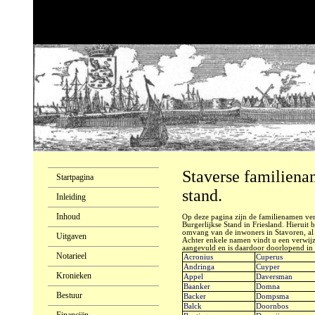
Staverse familiena
Startpagina
stand.
Inleiding
Inhoud
Op deze pagina zijn de familienamen ve
Burgerlijkse Stand in Friesland. Hieruit 
omvang van de inwoners in Stavoren, al 
Uitgaven
Achter enkele namen vindt u een verwij
aangevuld en is daardoor doorlopend in 
Notarieel
Acronius
Cuperus
Andringa
Cuyper
Kronieken
Appel
Daversman
Baanker
Domna
Bestuur
Backer
Dompsma
Balck
Doornbos