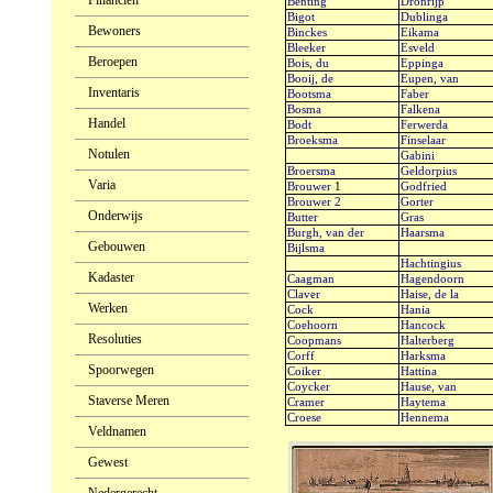
Financiën
Benting
Dronrijp
Bigot
Dublinga
Bewoners
Binckes
Eikama
Bleeker
Esveld
Beroepen
Bois, du
Eppinga
Booij, de
Eupen, van
Inventaris
Bootsma
Faber
Bosma
Falkena
Handel
Bodt
Ferwerda
Broeksma
Finselaar
Notulen
Gabini
Broersma
Geldorpius
Varia
Brouwer
1
Godfried
Brouwer
2
Gorter
Onderwijs
Butter
Gras
Burgh, van der
Haarsma
Gebouwen
Bijlsma
Hachtingius
Kadaster
Caagman
Hagendoorn
Claver
Haise, de la
Werken
Cock
Hania
Coehoorn
Hancock
Resoluties
Coopmans
Halterberg
Corff
Harksma
Spoorwegen
Coiker
Hattina
Coycker
Hause, van
Staverse Meren
Cramer
Haytema
Croese
Hennema
Veldnamen
Gewest